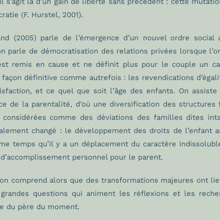
l s’agit là d’un gain de liberté sans précédent : cette mutatio
atie (F. Hurstel, 2001).
d (2005) parle de l’émergence d’un nouvel ordre social 
n parle de démocratisation des relations privées lorsque l’o
 est remis en cause et ne définit plus pour le couple un cad
 façon définitive comme autrefois : les revendications d’égal
isfaction, et ce quel que soit l’âge des enfants. On assiste
ce de la parentalité, d’où une diversification des structures
 considérées comme des déviations des familles dites int
alement changé : le développement des droits de l’enfant am
e temps qu’il y a un déplacement du caractère indissoluble e
 d’accomplissement personnel pour le parent.
, on comprend alors que des transformations majeures ont lie
 grandes questions qui animent les réflexions et les reche
iale du père du moment.