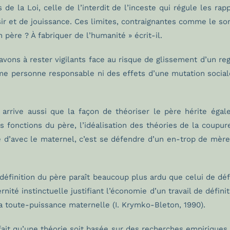
de la Loi, celle de l’interdit de l’inceste qui régule les ra
aisir et de jouissance. Ces limites, contraignantes comme le so
père ? À fabriquer de l’humanité » écrit-il.
ns à rester vigilants face au risque de glissement d’un regist
mme personne responsable ni des effets d’une mutation social
 arrive aussi que la façon de théoriser le père hérite égal
 fonctions du père, l’idéalisation des théories de la coupur
re d’avec le maternel, c’est se défendre d’un en-trop de mèr
définition du père paraît beaucoup plus ardu que celui de défi
ité instinctuelle justifiant l’économie d’un travail de définit
la toute-puissance maternelle (I. Krymko-Bleton, 1990).
ait qu’une théorie soit basée sur des recherches empiriques