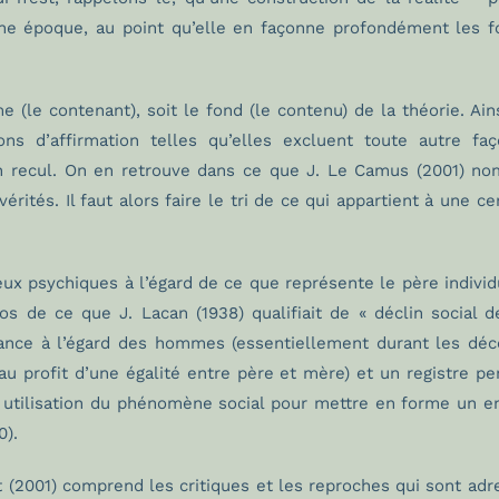
’une époque, au point qu’elle en façonne profondément les 
 (le contenant), soit le fond (le contenu) de la théorie. Ain
ns d’affirmation telles qu’elles excluent toute autre fa
in recul. On en retrouve dans ce que J. Le Camus (2001) no
tés. Il faut alors faire le tri de ce qui appartient à une cer
eux psychiques à l’égard de ce que représente le père individ
os de ce que J. Lacan (1938) qualifiait de « déclin social d
sance à l’égard des hommes (essentiellement durant les déc
 au profit d’une égalité entre père et mère) et un registre 
utilisation du phénomène social pour mettre en forme un enj
0).
(2001) comprend les critiques et les reproches qui sont ad