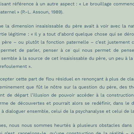
isant référence à un autre aspect : « Le brouillage commence
aternel » (P.-L. Assoun, 1989).
 la dimension insaisissable du père avait à voir avec la na
artie légitime : « Il y a tout d’abord quelque chose qui se d
 père – ou plutôt la fonction paternelle – c’est justement
permet de parler, penser à ce qui nous permet de penser 
 semble à la source de cet insaisissable du père, un peu à la
 refoulement ».
ccepter cette part de flou résiduel en renonçant à plus de clar
eminement que fût le nôtre sur la question du père, des th
de départ l’illusion de pouvoir accéder à la construction 
me de découvertes et pourrait alors se redéfinir, dans le deu
s à dialoguer ensemble, celui de la psychanalyse et celui de
ues, nous nous sommes heurtés à plusieurs obstacles dans c
i n’est, rappelons-le, qu’une construction de la réalité –