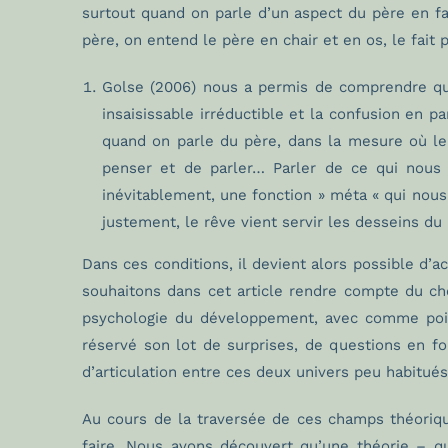
surtout quand on parle d’un aspect du père en fa
père, on entend le père en chair et en os, le fait p
Golse (2006) nous a permis de comprendre que
insaisissable irréductible et la confusion en p
quand on parle du père, dans la mesure où le
penser et de parler… Parler de ce qui nous 
inévitablement, une fonction » méta « qui nous
justement, le rêve vient servir les desseins du
Dans ces conditions, il devient alors possible d’a
souhaitons dans cet article rendre compte du ch
psychologie du développement, avec comme point 
réservé son lot de surprises, de questions en for
d’articulation entre ces deux univers peu habitué
Au cours de la traversée de ces champs théoriq
faire. Nous avons découvert qu’une théorie – qu