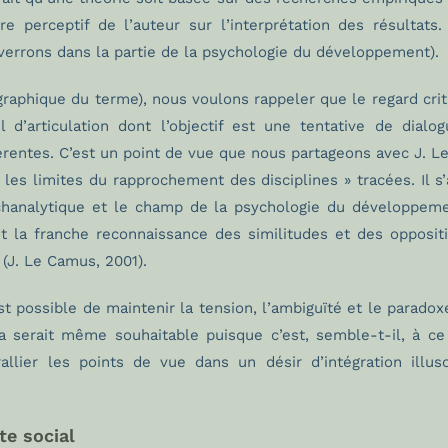
re perceptif de l’auteur sur l’interprétation des résultats.
verrons dans la partie de la psychologie du développement).
raphique du terme), nous voulons rappeler que le regard crit
l d’articulation dont l’objectif est une tentative de dial
entes. C’est un point de vue que nous partageons avec J. Le C
« les limites du rapprochement des disciplines » tracées. Il 
ychanalytique et le champ de la psychologie du développem
ôt la franche reconnaissance des similitudes et des opposi
 (J. Le Camus, 2001).
st possible de maintenir la tension, l’ambiguïté et le paradox
a serait même souhaitable puisque c’est, semble-t-il, à ce
 rallier les points de vue dans un désir d’intégration ill
te social