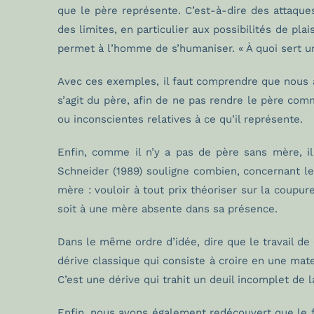
que le père représente. C’est-à-dire des attaques 
des limites, en particulier aux possibilités de pl
permet à l’homme de s’humaniser. « À quoi sert un 
Avec ces exemples, il faut comprendre que nous avo
s’agit du père, afin de ne pas rendre le père co
ou inconscientes relatives à ce qu’il représente.
Enfin, comme il n’y a pas de père sans mère, il
Schneider (1989) souligne combien, concernant les
mère : vouloir à tout prix théoriser sur la coupu
soit à une mère absente dans sa présence.
Dans le même ordre d’idée, dire que le travail de 
dérive classique qui consiste à croire en une matern
C’est une dérive qui trahit un deuil incomplet de 
Enfin, nous avons également redécouvert que le f