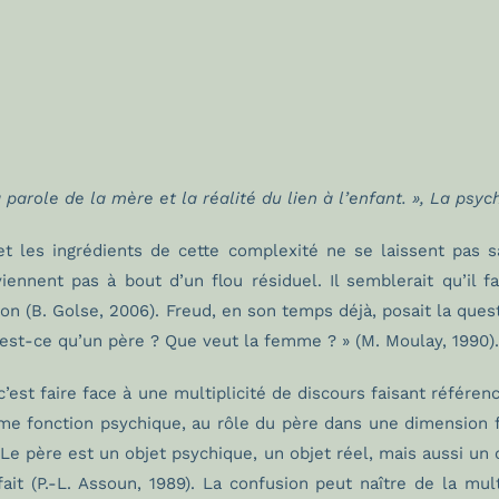
la parole de la mère et la réalité du lien à l’enfant. »,
La psych
t les ingrédients de cette complexité ne se laissent pas sai
nnent pas à bout d’un flou résiduel. Il semblerait qu’il fa
sion (B. Golse, 2006). Freud, en son temps déjà, posait la q
u’est-ce qu’un père ? Que veut la femme ? » (M. Moulay, 1990)
c’est faire face à une multiplicité de discours faisant référenc
mme fonction psychique, au rôle du père dans une dimension 
Le père est un objet psychique, un objet réel, mais aussi un
it (P.-L. Assoun, 1989). La confusion peut naître de la mult