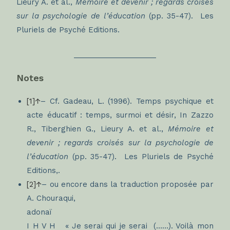
Lieury A. et al.,
Mémoire et devenir ; regards croisés
sur la psychologie de l’éducation
(pp. 35-47). Les
Pluriels de Psyché Editions.
____________________
Notes
[1]↑
– Cf. Gadeau, L. (1996). Temps psychique et
acte éducatif : temps, surmoi et désir, In Zazzo
R., Tiberghien G., Lieury A. et al.,
Mémoire et
devenir ; regards croisés sur la psychologie de
l’éducation
(pp. 35-47). Les Pluriels de Psyché
Editions,.
[2]↑
– ou encore dans la traduction proposée par
A. Chouraqui,
adonaï
I H V H « Je serai qui je serai (……). Voilà mon