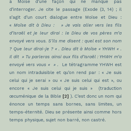
à Moïse d’une façon qui ne manque pas
d’interroger. Je cite le passage (Exode (3, 14) ; il
s’agit d’un court dialogue entre Moïse et Dieu :
«
Moïse dit à Dieu : » Je vais aller vers les fils
d’Israël et je leur dirai : le Dieu de vos pères m’a
envoyé vers vous. S’ils me disent : quel est son nom
? Que leur dirai-je ? « . Dieu dit à Moïse « YHWH « .
Il dit » Tu parleras ainsi aux fils d’Israël : YHWH m’a
envoyé vers vous «
» .
Le tétragramme YHWH est
un nom intraduisible et qu’on rend par : « Je suis
celui qui je serai » ou « Je suis celui qui est », ou
encore « Je suis celui qui je suis » (traduction
œcuménique de la Bible
[2]
). C’est donc un nom qui
énonce un temps sans bornes, sans limites, un
temps-éternité. Dieu se présente ainsi comme hors
temps physique, sujet non barré, non castré.