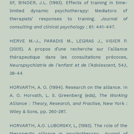
SF, BINDER, J.L. (1993). Effects of training in time-
limited dynamic psychotherapy: Mediators of
therapists’ responses to training.
Journal of
consulting and clinical psychology
; 61: 441-447.
HERVE M.-J., PARADIS M., LEGRAS J., VISIER P.
(2005). A propos d’une recherche sur l’alliance
thérapeutique dans les consultations précoces,
Neuropsychiatrie de l’enfant et de l’Adolescent,
54,1,
38-44
HORVARTH, A. O. (1994). Research on the alliance. In
A. O. Horvath, L. S. Greenberg (eds),
The Working
Alliance : Theory, Research, and Practise
,
New York :
Wiley & Sons, pp. 260-287.
HORVARTH, A.O. LUBORSKY, L, (1993). The role of the
therapeutic alliance in psychotherapy.
Journal of