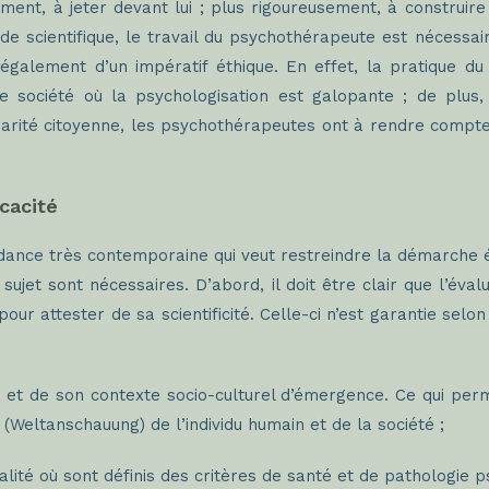
ent, à jeter devant lui ; plus rigoureusement, à construire
fié de scientifique, le travail du psychothérapeute est néces
 également d’un impératif éthique. En effet, la pratique d
société où la psychologisation est galopante ; de plus, el
idarité citoyenne, les psychothérapeutes ont à rendre compte
cacité
ndance très contemporaine qui veut restreindre la démarche é
sujet sont nécessaires. D’abord, il doit être clair que l’éva
pour attester de sa scientificité. Celle-ci n’est garantie se
 et de son contexte socio-culturel d’émergence. Ce qui perm
Weltanschauung) de l’individu humain et de la société ;
ité où sont définis des critères de santé et de pathologie p