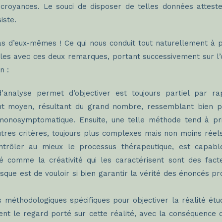
royances. Le souci de disposer de telles données atteste
iste.
pas d’eux-mêmes ! Ce qui nous conduit tout naturellement à 
s-les avec ces deux remarques, portant successivement sur l’
n :
’analyse permet d’objectiver est toujours partiel par 
ent moyen, résultant du grand nombre, ressemblant bien pe
 monosymptomatique. Ensuite, une telle méthode tend à priv
utres critères, toujours plus complexes mais non moins rée
ntrôler au mieux le processus thérapeutique, est capa
bilité comme la créativité qui les caractérisent sont des f
que est de vouloir si bien garantir la vérité des énoncés pro
 méthodologiques spécifiques pour objectiver la réalité étud
ent le regard porté sur cette réalité, avec la conséquence q