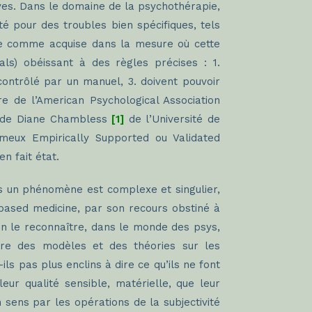
ves. Dans le domaine de la psychothérapie,
té pour des troubles bien spécifiques, tels
érée comme acquise dans la mesure où cette
als) obéissant à des règles précises : 1.
contrôlé par un manuel, 3. doivent pouvoir
e de l’American Psychological Association
ion de Diane Chambless
[1]
de l’Université de
ameux Empirically Supported ou Validated
 en fait état.
us un phénomène est complexe et singulier,
ebased medicine, par son recours obstiné à
bien le reconnaître, dans le monde des psys,
re des modèles et des théories sur les
ls pas plus enclins à dire ce qu’ils ne font
eur qualité sensible, matérielle, que leur
en sens par les opérations de la subjectivité