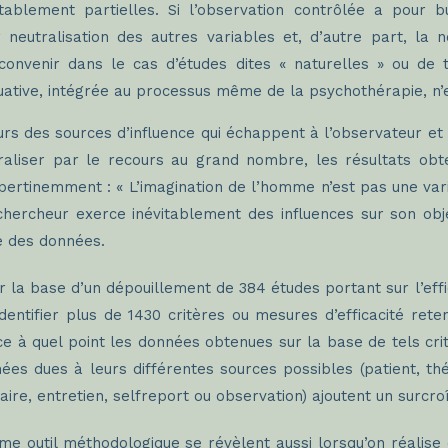
tablement partielles. Si l’observation contrôlée a pour b
neutralisation des autres variables et, d’autre part, la no
nvenir dans le cas d’études dites « naturelles » ou de 
uative, intégrée au processus même de la psychothérapie, n’
jours des sources d’influence qui échappent à l’observateur et
traliser par le recours au grand nombre, les résultats ob
 pertinemment : « L’imagination de l’homme n’est pas une vari
e chercheur exerce inévitablement des influences sur son obj
te des données.
ur la base d’un dépouillement de 384 études portant sur l’eff
identifier plus de 1430 critères ou mesures d’efficacité ret
nce à quel point les données obtenues sur la base de tels cri
nnées dues à leurs différentes sources possibles (patient, t
aire, entretien, selfreport ou observation) ajoutent un surcro
me outil méthodologique se révèlent aussi lorsqu’on réalis