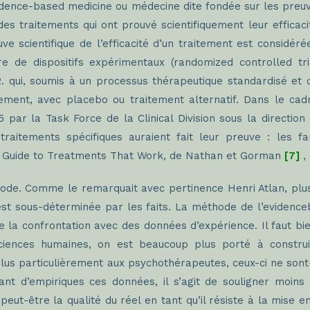
evidence-based medicine ou médecine dite fondée sur les preu
des traitements qui ont prouvé scientifiquement leur efficaci
uve scientifique de l’efficacité d’un traitement est consid
e de dispositifs expérimentaux (randomized controlled tri
. qui, soumis à un processus thérapeutique standardisé et 
ment, avec placebo ou traitement alternatif. Dans le cadr
995 par la Task Force de la Clinical Division sous la direct
traitements spécifiques auraient fait leur preuve : les f
 A Guide to Treatments That Work, de Nathan et Gorman
[7]
,
thode. Comme le remarquait avec pertinence Henri Atlan, pl
est sous-déterminée par les faits. La méthode de l’evidenc
é de la confrontation avec des données d’expérience. Il faut 
iences humaines, on est beaucoup plus porté à construi
lus particulièrement aux psychothérapeutes, ceux-ci ne sont-i
ant d’empiriques ces données, il s’agit de souligner moins l
nt peut-être la qualité du réel en tant qu’il résiste à la mise 