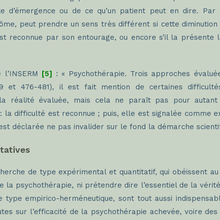
te d’émergence ou de ce qu’un patient peut en dire. Pa
ôme, peut prendre un sens très différent si cette diminution
st reconnue par son entourage, ou encore s’il la présente 
de l’INSERM
[5]
: « Psychothérapie. Trois approches évalué
-29 et 476-481), il est fait mention de certaines difficul
la réalité évaluée, mais cela ne paraît pas pour autan
la difficulté est reconnue ; puis, elle est signalée comme ex
est déclarée ne pas invalider sur le fond la démarche scient
tatives
erche de type expérimental et quantitatif, qui obéissent au
 psychothérapie, ni prétendre dire l’essentiel de la vérité 
 type empirico-herméneutique, sont tout aussi indispensab
tes sur l’efficacité de la psychothérapie achevée, voire des